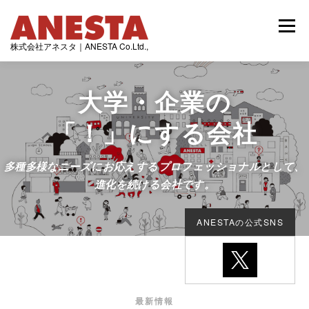
コ
ン
メニュー
テ
株式会社アネスタ｜ANESTA Co.Ltd.,
ン
ツ
へ
トップページ
最新情報
アネスタの発行誌
ス
大学・企業の
キ
ッ
「！」にする会社
プ
制作実績
会社情報
多種多様なニーズにお応えするプロフェッショナルとして、
進化を続ける会社です。
ANESTAの公式SNS
最新情報