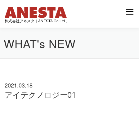
コ
ン
メニュー
テ
株式会社アネスタ｜ANESTA Co.Ltd.,
ン
ツ
へ
WHAT's NEW
トップページ
最新情報
アネスタの発行誌
ス
キ
ッ
プ
制作実績
会社情報
2021.03.18
アイテクノロジー01