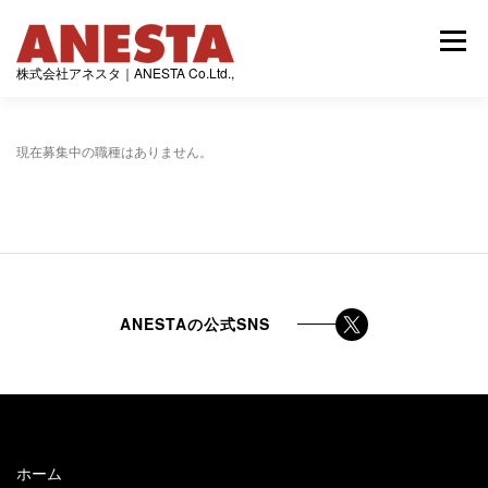
コ
ン
メニュー
テ
株式会社アネスタ｜ANESTA Co.Ltd.,
ン
ツ
へ
ス
トップページ
最新情報
アネスタの発行誌
現在募集中の職種はありません。
キ
ッ
プ
制作実績
会社情報
ANESTAの公式SNS
ホーム