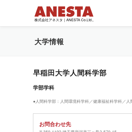
コ
ン
テ
株式会社アネスタ｜ANESTA Co.Ltd.,
ン
ツ
へ
大学情報
ス
キ
ッ
プ
早稲田大学人間科学部
学部学科
●人間科学部：人間環境科学科／健康福祉科学科／人
お問合わせ先
〒359-1192 埼玉県所沢市三ヶ島2-579-15