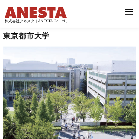
コ
ン
メニュー
テ
株式会社アネスタ｜ANESTA Co.Ltd.,
ン
ツ
東京都市大学
へ
トップページ
最新情報
アネスタの発行誌
ス
キ
ッ
プ
制作実績
会社情報