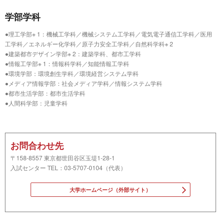
学部学科
●理工学部※ 1：機械工学科／機械システム工学科／電気電子通信工学科／医用
工学科／エネルギー化学科／原子力安全工学科／自然科学科※ 2
●建築都市デザイン学部※ 2：建築学科、都市工学科
●情報工学部※ 1：情報科学科／知能情報工学科
●環境学部：環境創生学科／環境経営システム学科
●メディア情報学部：社会メディア学科／情報システム学科
●都市生活学部：都市生活学科
●人間科学部：児童学科
お問合わせ先
〒158-8557 東京都世田谷区玉堤1-28-1
入試センター TEL：03-5707-0104（代表）
大学ホームページ（外部サイト）