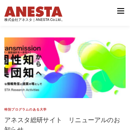
コ
ン
メニュー
テ
株式会社アネスタ｜ANESTA Co.Ltd.,
ン
ツ
へ
トップページ
最新情報
アネスタの発行誌
ス
キ
ッ
プ
制作実績
会社情報
特別プログラムのある大学
アネスタ総研サイト リニューアルのお
知らせ